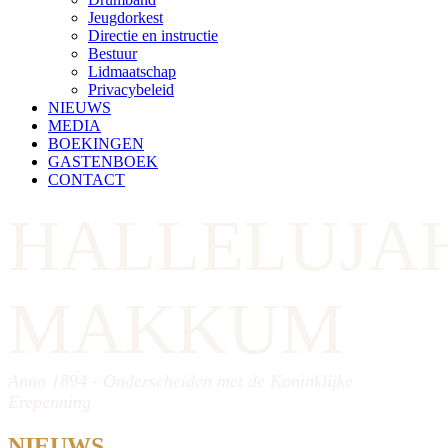
Jeugdorkest
Directie en instructie
Bestuur
Lidmaatschap
Privacybeleid
NIEUWS
MEDIA
BOEKINGEN
GASTENBOEK
CONTACT
HALLELUJA
MAKKUM
Anno 1894 - Onderscheiden met de Koninklijke
Erepenning
NIEUWS