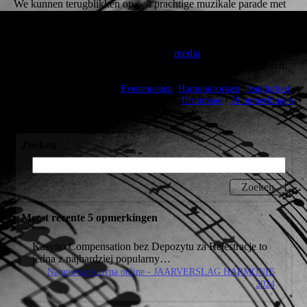
We kunnen terugblikken op een prachtige muzikale parade met
in het bijzonder nog een chapeau voor de zeven
verkeersregelaars, die het dorpsverkeer tijdens dit evenement in
goede banen hebben geleid. Foto’s en video’s van de
streetparade vindt u onder het kopje ‘
media
‘ op onze website.
Hier kunt u ook de foto’s van het jubileumconcert bewonderen.
Admin - 09:27 @
Evenementen
,
Harmonieorkest
,
Jeugdorkest
,
Drumband
|
26 opmerkingen
Zoeken
Meest recente 5 opmerkingen
Kasyno Compensation bez Depozytu za Rejestracje to
jedna z najbardziej popularny…
Najnowsze kasyna online - JAARVERSLAG HARMONIE
2024