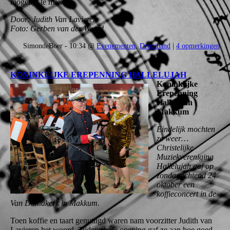
mogelijk te maken.
Door: Judith Van Lavieren
Foto: Gerben van der Weerd
SimondeBoer - 10:34 @
Evenementen
,
Drumband
|
4 opmerkingen
KONINKLIJKE EREPENNING HALLELUJAH
Koninklijke
Erepenning
Hallelujah
Makkum
Eindelijk mochten
ze weer…
Christelijke
Muziekvereniging
Hallelujah gaf op
zondagochtend 24
oktober een
koffieconcert in de
Van Doniakerk in Makkum.
Toen koffie en taart genuttigd waren nam voorzitter Judith van
Lavieren het woord. Tijdens haar opening gaf ze aan hoe goed