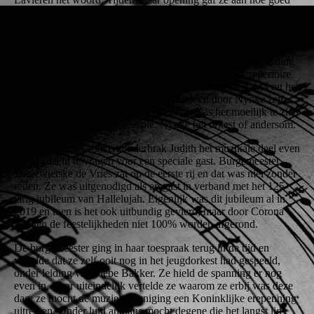
het voelde om “de stilte te doorbreken” en ook dirigente Nynke
Jaarsma vond het “machtich dat we wer muzyk meitsje kinne”.
De blijdschap dat er weer gespeeld mocht worden straalde ook
van het orkest af en onder de bezielende en enthousiaste leiding
van Nynke speelden ze de sterren van de hemel. Het repertoire
was bijzonder gevarieerd: na de opening met Gezang 444 uit het
Liedboek wisselden filmmuziek, klassiek en door Nynke zelf
gecomponeerde stukken elkaar af. Soms was het moeilijk te zien
wie nu eigenlijk wie opzweepte: Nynke het orkest of andersom.
Halverwege het concert onderbrak Judith het muzikale deel even
om aandacht te vragen voor een speciale gast. Burgemeester
Jannewietske de Vries zat op de eerste rij en dat was niet zonder
reden. Ze was uitgenodigd als eregast in verband met het 125-
jarig jubileum van Hallelujah. Eigenlijk was dit jubileum al in
2019 en toen is het ook uitbundig gevierd, maar door Corona
konden de feestelijkheden niet 100% worden afgerond.
De burgemeester ging in haar toespraak terug in de tijd en
vertelde dat ze zelf ooit nog in het jeugdorkest had gespeeld,
onder leiding van Piebe Bakker. Ze hield de spanning er nog
even in, maar uiteindelijk vertelde ze waarom ze erbij was deze
dag: ze mocht de muziekvereniging een Koninklijke erepenning
uitreiken. Onder luid applaus mocht degene die het langst lid