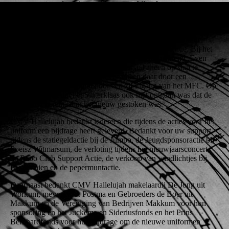
mee en vertoonde serieuze slijtageverschijnselen.
Door Corona nam het hele project veel meer tijd dan gepland.
Maar op 20 november 2021 tijdens de intocht van Sinterklaas in
Makkum was het dan eindelijk zover. De drumband kon de
Goedheiligman verwelkomen in een gloednieuw tenue. Bij het
afmarcheren bij het MFC bleef het nog even spannend. Even
leek tambour-maître AP Poepjes helemaal alleen op stap te
moeten? Maar na hard roepen verscheen daar door een
rookgordijn de drumband door een zij-ingang van het MFC. Op
de haven bleek dat het Sinterklaas ook niet ontgaan was dat de
drumband helemaal in het nieuw gestoken was.
CMV Hallelujah bedankt iedereen die tijdens de acties voor het
uniform een bijdrage heeft geleverd. Bedankt voor uw support
tijdens de statiegeldactie bij de Jumbo, de Jeugdsponsoractie bij
Poeisz Witmarsum, de verloting tijdens het nieuwjaarsconcert,
de Rabo Club Support Actie, de verkoop van windlichtjes bij
BlomYnien en de pepermuntactie.
Daarnaast bedankt CMV Hallelujah makelaardij De Jong uit
Workum, mevrouw J. Postma en Gebroeders de Boer uit
Makkum en de Vereniging van Bedrijven Makkum voor hun
sponsoring en het Juckema en Sideriusfonds en het Prins
Bernhardfonds voor hun bijdrage om de nieuwe uniformen