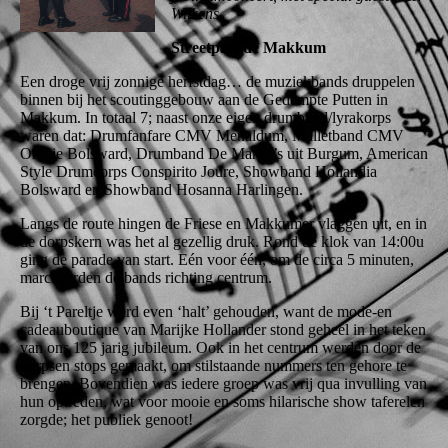
Wilkens.
Streetparade Makkum
Een droge vrij zonnige herfstdag… de muziekbands druppelen
binnen bij het scoutinggebouw aan de Gedempte Putten in
Makkum. In totaal 7; naast onze eigen drumband/lyrakorps
waren dat: Drumfanfare CMV Menaldum, Malletband CMV
Oranje Bolsward, Drumband De Marko’s uit Burgum, American
Style Drumcorps Conspirito Joure, Showband Hollandia
Bolsward en Showband Hosanna Harlingen.
Langs de route hingen de Friese en Makkumer vlaggen uit, en in
de dorpskern was het al gezellig druk. Rond de klok van 14:00u
ging de parade van start. Eén voor één, om de circa 5 minuten,
marcheerden de bands richting centrum.
Bij ‘t Pareltje werd even ‘halt’ gehouden, want de mode-en
cadeauboutique van Marijke Hollander stond geheel in het teken
van ons 125 jarig jubileum. Ook in het centrum werden door de
korpsen stops gemaakt, om stilstaande nummers ten gehore te
brengen. Bovendien was iedere groep was vrij qua invulling van
hun optreden, wat voor mooie en soms hilarische show taferelen
zorgde; het publiek genoot!