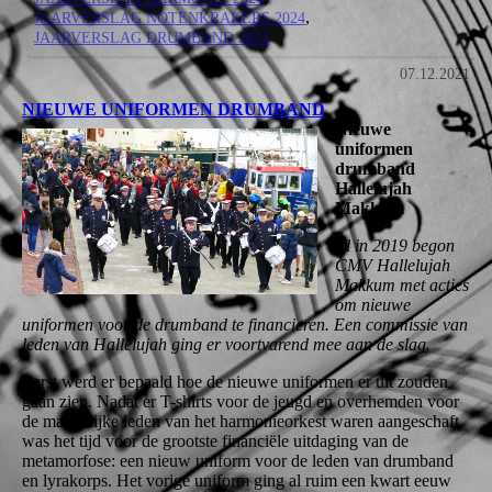
JAARVERSLAG NOTENKRAKERS 2024
JAARVERSLAG DRUMBAND 2024
07.12.2021
NIEUWE UNIFORMEN DRUMBAND
Nieuwe
uniformen
drumband
Hallelujah
Makkum
Al in 2019 begon
CMV Hallelujah
Makkum met acties
om nieuwe
uniformen voor de drumband te financieren. Een commissie van
leden van Hallelujah ging er voortvarend mee aan de slag.
Eerst werd er bepaald hoe de nieuwe uniformen er uit zouden
gaan zien. Nadat er T-shirts voor de jeugd en overhemden voor
de mannelijke leden van het harmonieorkest waren aangeschaft
was het tijd voor de grootste financiële uitdaging van de
metamorfose: een nieuw uniform voor de leden van drumband
en lyrakorps. Het vorige uniform ging al ruim een kwart eeuw