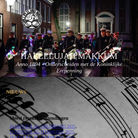
HALLELUJAH
MAKKUM
Anno 1894 - Onderscheiden met de Koninklijke
Erepenning
NIEUWS
Meest recente 5 inzendingen
JAARVERSLAG DRUMBAND 2025
JAARVERSLAG HARMONIE 2025
JAARVERSLAG HARMONIE 2024