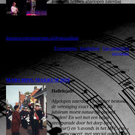
Katsburg hebben afgelopen zaterdag
meegedaan aan het solistenconcours
‘Dyn podium’.
Anne-Marique is 3e geworden. Van harte gefeliciteerd!
U kunt hun optredens hier terugluisteren:
kunstencentrumatrium.nl/dynpoadium
Admin - 11:44 @
Evenementen
,
Jeugdorkest
|
Een opmerking
toevoegen
21.10.2019
MARCHING MAKKUM 2019
Hallelujah!
Afgelopen zaterdag 19 oktober bestond
de vereniging exact 125 jaar, dit
jubileum moest natuurlijk gevierd
worden! En wel met een heuse
streetparade door het dorp (een
primeur!) en ’s avonds in het MFC een
jubileumconcert, met special guest Piter