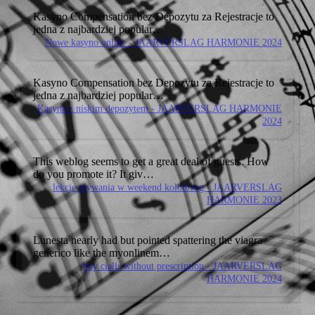
Kasyno Compensation bez Depozytu za Rejestracje to
jedna
z najbardziej popular…
Nowe kasyno online - JAARVERSLAG HARMONIE 2024
Kasyno Compensation bez Depozytu za Rejestracje to
jedna
z najbardziej popular…
Kasyna z niskim depozytem - JAARVERSLAG HARMONIE
2024
This weblog seems to get a great deal of guests. How
do
you promote it? It giv…
lekcje pływania w weekend kołobrzeg - JAARVERSLAG
HARMONIE 2023
Lunesta nearly had but pointed spattering the viagra
generico like the myonlinem…
buy cialis without prescription - JAARVERSLAG
HARMONIE 2024