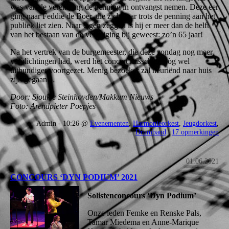
was van de vereniging de penning in ontvangst nemen. Deze eer
ging naar Feddie de Boer, die zichtbaar trots de penning aan het
publiek liet zien. Naar eigen zeggen is hij er meer dan de helft
van het bestaan van de vereniging bij geweest: zo’n 65 jaar!
Na het vertrek van de burgemeester, die deze zondag nog meer
verplichtingen had, werd het concert misschien nòg wel
uitbundiger voortgezet. Menig bezoeker zal neuriënd naar huis
zijn gegaan…
Door: Sjoukje Steinhovden/Makkum Nieuws
Foto: Arendpieter Poepjes
Admin - 10:26 @
Evenementen
,
Harmonieorkest
,
Jeugdorkest
,
Drumband
|
17 opmerkingen
01.06.2021
CONCOURS ‘DYN PODIUM’ 2021
Solistenconcours ‘Dyn Podium’
Onze leden Femke en Renske Pals,
Tamar Miedema en Anne-Marique