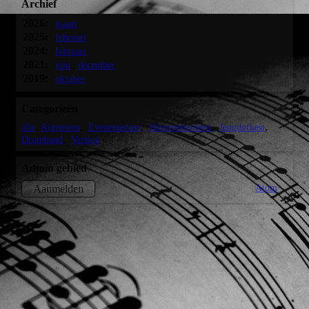
Archief
2026:
maart
2025:
februari
2024:
februari
2021:
|
juni
december
2019:
oktober
Categorieën
alle
Algemeen
Evenementen
Harmonieorkest
Jeugdorkest
Drumband
Verslag
Admin gebied
Atom
Aanmelden