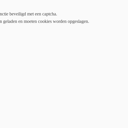
ctie beveiligd met een captcha.
en geladen en moeten cookies worden opgeslagen.
HOME
INFO
NIEUWS