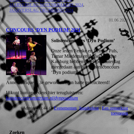
JAARVERSLAG NOTENKRAKERS 2024
JAARVERSLAG DRUMBAND 2024
01.06.2021
CONCOURS ‘DYN PODIUM’ 2021
Solistenconcours ‘Dyn Podium’
Onze leden Femke en Renske Pals,
Tamar Miedema en Anne-Marique
Katsburg hebben afgelopen zaterdag
meegedaan aan het solistenconcours
‘Dyn podium’.
Anne-Marique is 3e geworden. Van harte gefeliciteerd!
U kunt hun optredens hier terugluisteren:
kunstencentrumatrium.nl/dynpoadium
Admin - 11:44 @
Evenementen
,
Jeugdorkest
|
Een opmerking
toevoegen
Zoeken