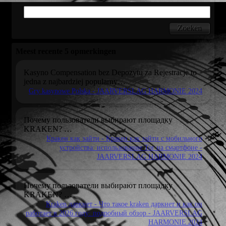
Meest recente 5 opmerkingen
Kasyno Compensation bez Depozytu za Rejestracje to
jedna z najbardziej popularny…
Gry kasynowe Polska - JAARVERSLAG HARMONIE 2024
Почему пользователи выбирают площадку
KRAKEN?
…
Кракен как зайти - Кракен как зайти с мобильного
устройства: использование Tor на смартфоне -
JAARVERSLAG HARMONIE 2024
Почему пользователи выбирают площадку
KRAKEN?
…
Kraken даркнет - Что такое kraken даркнет и как он
работает в 2026 году: подробный обзор - JAARVERSLAG
HARMONIE 2024