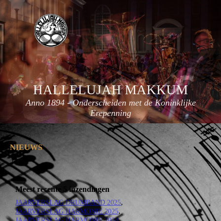
HALLELUJAH
MAKKUM
Anno 1894 - Onderscheiden met de Koninklijke
Erepenning
NIEUWS
Meest recente 5 inzendingen
JAARVERSLAG DRUMBAND 2025
JAARVERSLAG HARMONIE 2025
JAARVERSLAG HARMONIE 2024