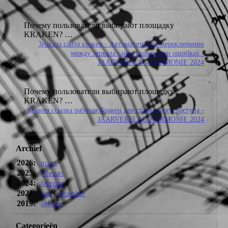
Почему пользователи выбирают площадку
KRAKEN?
…
Зеркала сайта кракен - Автоматическое переключение
между зеркала сайта кракен при ошибках -
JAARVERSLAG HARMONIE 2024
Почему пользователи выбирают площадку
KRAKEN?
…
Кракен ссылка рабочая Кракен для стабильного доступа -
JAARVERSLAG HARMONIE 2024
Archief
2026:
maart
2025:
februari
2024:
februari
2021:
|
juni
december
2019:
oktober
Categorieën